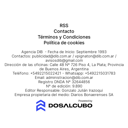
RSS
Contacto
Términos y Condiciones
Política de cookies
Agencia DIB - Fecha de Inicio: Septiembre 1993
Contactos:
publicidad@dib.com.ar
/
vpignaton@dib.com.ar
/
avisosdib@gmail.com
Dirección de las oficinas: Calle 48 Nº 726 Piso 4, La Plata; Provincia
de Buenos Aires, Argentina
Teléfono: +5492215022421 - Whatsapp: +5492215031783
Email:
administracion@dib.com.ar
Registro DNDA Nº 32644856
Nº de edición: 9.890
Editor Responsable: Gonzalo Julián Irazoqui
Empresa propietaria del medio: Diarios Bonaerenses SA