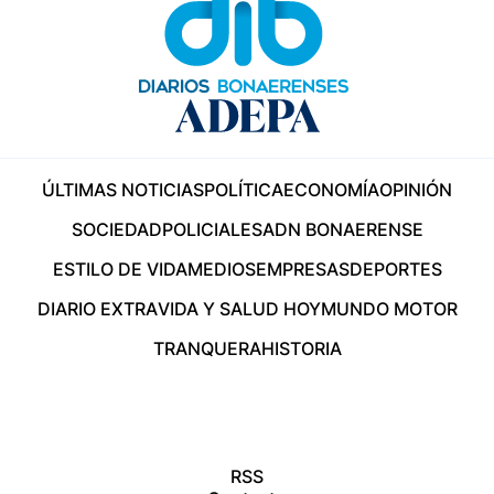
ÚLTIMAS NOTICIAS
POLÍTICA
ECONOMÍA
OPINIÓN
SOCIEDAD
POLICIALES
ADN BONAERENSE
ESTILO DE VIDA
MEDIOS
EMPRESAS
DEPORTES
DIARIO EXTRA
VIDA Y SALUD HOY
MUNDO MOTOR
TRANQUERA
HISTORIA
RSS