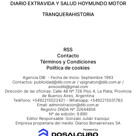
DIARIO EXTRA
VIDA Y SALUD HOY
MUNDO MOTOR
TRANQUERA
HISTORIA
RSS
Contacto
Términos y Condiciones
Política de cookies
Agencia DIB - Fecha de Inicio: Septiembre 1993
Contactos:
publicidad@dib.com.ar
/
vpignaton@dib.com.ar
/
avisosdib@gmail.com
Dirección de las oficinas: Calle 48 Nº 726 Piso 4, La Plata; Provincia
de Buenos Aires, Argentina
Teléfono: +5492215022421 - Whatsapp: +5492215031783
Email:
administracion@dib.com.ar
Registro DNDA Nº 32644856
Nº de edición: 9.890
Editor Responsable: Gonzalo Julián Irazoqui
Empresa propietaria del medio: Diarios Bonaerenses SA