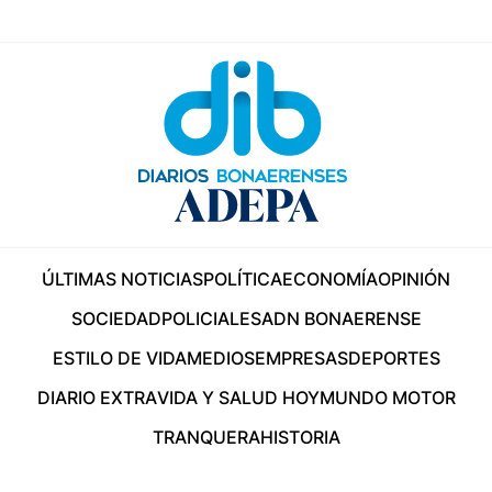
ÚLTIMAS NOTICIAS
POLÍTICA
ECONOMÍA
OPINIÓN
SOCIEDAD
POLICIALES
ADN BONAERENSE
ESTILO DE VIDA
MEDIOS
EMPRESAS
DEPORTES
DIARIO EXTRA
VIDA Y SALUD HOY
MUNDO MOTOR
TRANQUERA
HISTORIA