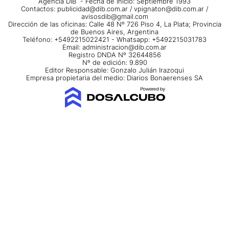
Agencia DIB - Fecha de Inicio: Septiembre 1993
Contactos:
publicidad@dib.com.ar
/
vpignaton@dib.com.ar
/
avisosdib@gmail.com
Dirección de las oficinas: Calle 48 Nº 726 Piso 4, La Plata; Provincia
de Buenos Aires, Argentina
Teléfono: +5492215022421 - Whatsapp: +5492215031783
Email:
administracion@dib.com.ar
Registro DNDA Nº 32644856
Nº de edición: 9.890
Editor Responsable: Gonzalo Julián Irazoqui
Empresa propietaria del medio: Diarios Bonaerenses SA