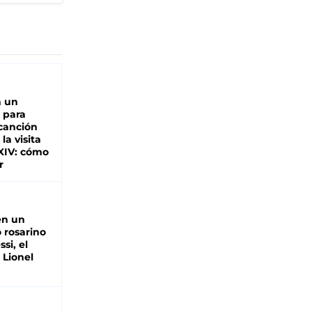
n un
 para
 canción
 la visita
XIV: cómo
r
en un
 rosarino
si, el
 Lionel