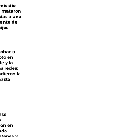
micidio
: mataron
das a una
lante de
hijos
robacia
oto en
le y la
as redes:
ndieron la
hasta
nse
u
ión en
ada
intensa y