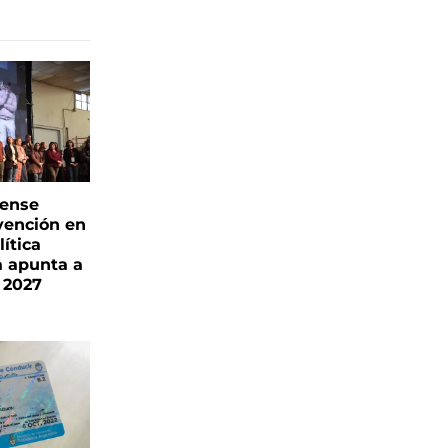
rense
vención en
ítica
a apunta a
 2027