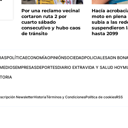
Por una reclamo vecinal
Hacía acrobaci
cortaron ruta 2 por
moto en plena c
cuarto sábado
subía a las rede
consecutivo y hubo caos
suspendieron l
de tránsito
hasta 2099
IAS
POLÍTICA
ECONOMÍA
OPINIÓN
SOCIEDAD
POLICIALES
ADN BONA
MEDIOS
EMPRESAS
DEPORTES
DIARIO EXTRA
VIDA Y SALUD HOY
M
STORIA
scripción Newsletter
Historia
Términos y Condiciones
Política de cookies
RSS
.com
os Aires, Argentina