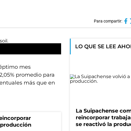
Para compartir:
LO QUE SE LEE AH
séptimo mes
12,05% promedio para
centuales más que en
La Suipachense co
reincorporar trabaj
eincorporar
se reactivó la produ
a producción