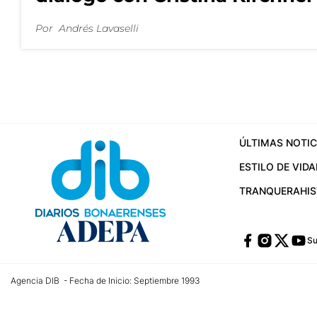
Por
Andrés Lavaselli
ÚLTIMAS NOTIC
ESTILO DE VIDA
TRANQUERA
HI
Su
Agencia DIB - Fecha de Inicio: Septiembre 1993
Contactos:
publicidad@dib.com.ar
/
vpignaton@dib.com.ar
/
avisosdib@gmail
Dirección de las oficinas: Calle 48 Nº 726 Piso 4, La Plata; Provincia de Buen
Teléfono: +5492215022421 - Whatsapp: +5492215031783