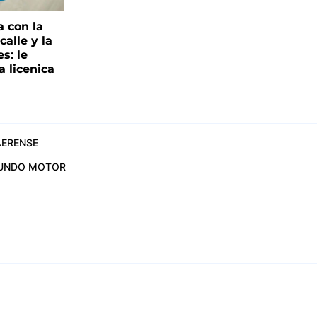
a con la
alle y la
s: le
a licenica
ERENSE
UNDO MOTOR