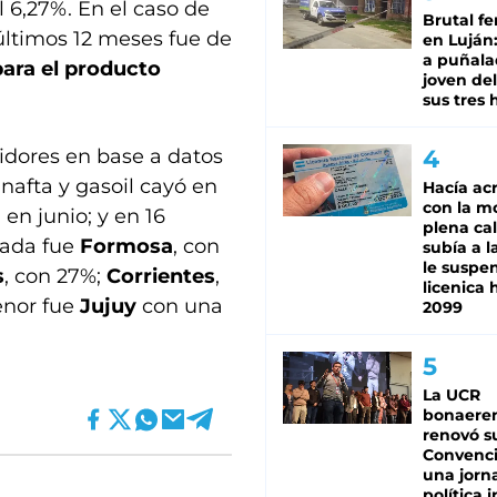
 6,27%. En el caso de
Brutal fe
últimos 12 meses fue de
en Luján
a puñala
ara el producto
joven de
sus tres 
tidores en base a datos
nafta y gasoil cayó en
Hacía ac
con la m
en junio; y en 16
plena cal
tada fue
Formosa
, con
subía a l
le suspe
s
, con 27%;
Corrientes
,
licenica 
enor fue
Jujuy
con una
2099
La UCR
bonaere
renovó s
Convenc
una jorn
política 