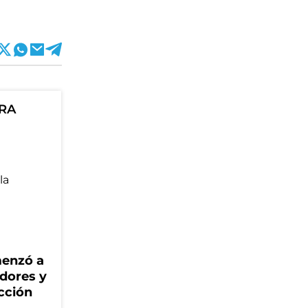
ORA
menzó a
adores y
cción