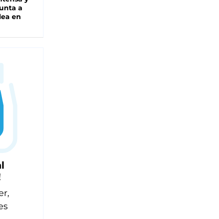
unta a
lea en
l
!
er,
es