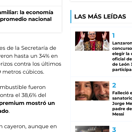
miliar: la economía
LAS MÁS LEÍDAS
 promedio nacional
Lanzaro
es de la Secretaría de
concurso
elegir la
uyeron hasta un 34% en
oficial de
rizos contra los últimos
de León 
participa
9 metros cúbicos.
ombustible fueron
Falleció 
contra el 38,6% del
sanatorio
 premium mostró un
Jorge Mes
padre de
ado
.
Messi
én cayeron, aunque en