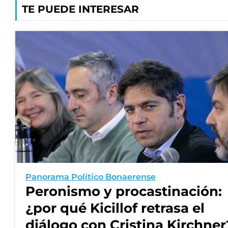
TE PUEDE INTERESAR
Panorama Político Bonaerense
Peronismo y procastinación:
¿por qué Kicillof retrasa el
diálogo con Cristina Kirchner