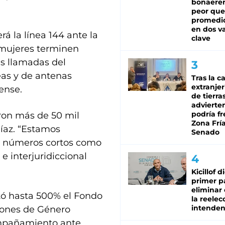
bonaeren
peor que
promedio
en dos va
rá la línea 144 ante la
clave
 mujeres terminen
as llamadas del
eas y de antenas
Tras la c
extranjer
ense.
de tierra
advierte
podría f
eron más de 50 mil
Zona Fría
Díaz. “Estamos
Senado
os números cortos como
 e interjuridiccional
Kicillof d
primer p
eliminar 
ó hasta 500% el Fondo
la reelec
intenden
zones de Género
ompañamiento ante