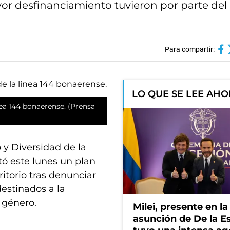
yor desfinanciamiento tuvieron por parte del
Para compartir:
LO QUE SE LEE AH
nea 144 bonaerense. (Prensa
 y Diversidad de la
tó este lunes un plan
ritorio tras denunciar
estinados a la
e género.
Milei, presente en la
asunción de De la Es