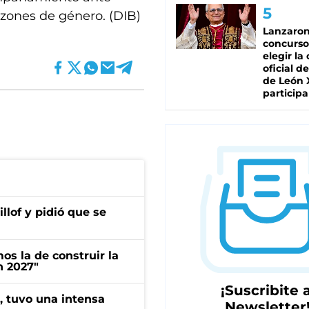
razones de género. (DIB)
Lanzaro
concurso
elegir la
oficial de
de León 
participa
llof y pidió que se
s la de construir la
n 2027"
¡Suscribite a
a, tuvo una intensa
Newsletter