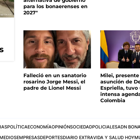
alternativa de gobierno
para los bonaerenses en
2027"
s
Falleció en un sanatorio
Milei, presente
rosarino Jorge Messi, el
asunción de De
padre de Lionel Messi
Espriella, tuvo
intensa agend
Colombia
IAS
POLÍTICA
ECONOMÍA
OPINIÓN
SOCIEDAD
POLICIALES
ADN BONA
MEDIOS
EMPRESAS
DEPORTES
DIARIO EXTRA
VIDA Y SALUD HOY
M