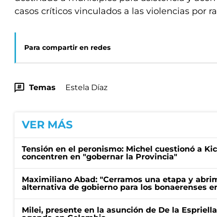
casos críticos vinculados a las violencias por 
Para compartir en redes
Temas
Estela Díaz
VER MÁS
Tensión en el peronismo: Michel cuestionó a Kici
concentren en "gobernar la Provincia"
Maximiliano Abad: "Cerramos una etapa y abrimo
alternativa de gobierno para los bonaerenses e
Milei, presente en la asunción de De la Espriell