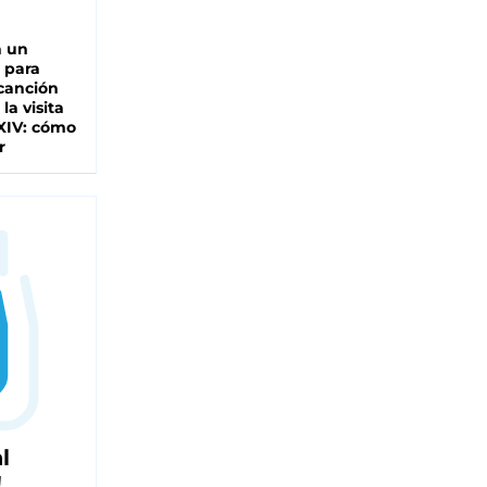
n un
 para
 canción
 la visita
XIV: cómo
r
l
!