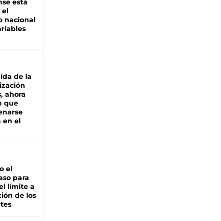
se está
 el
 nacional
riables
aída de la
ización
s, ahora
n que
renarse
 en el
io el
aso para
el límite a
ción de los
tes