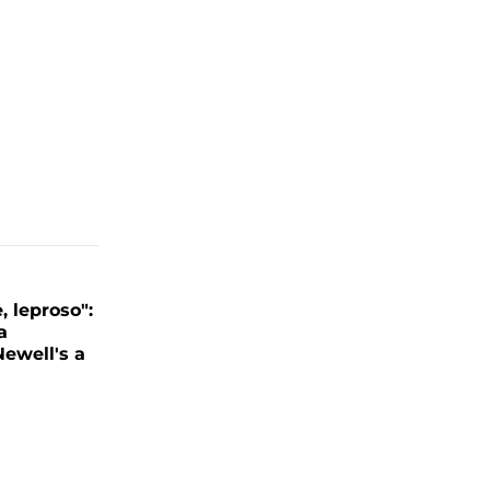
, leproso":
a
ewell's a