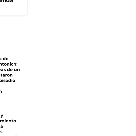
genda
o de
ntonich:
ras de un
ptaron
pisodio
n
 y
miento
la
a