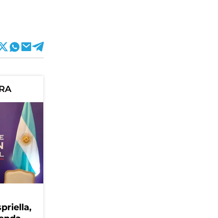
ORA
priella,