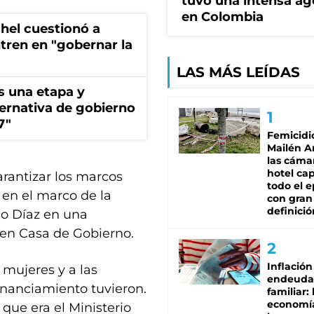
tuvo una intensa a
en Colombia
hel cuestionó a
ntren en "gobernar la
LAS MÁS LEÍDAS
s una etapa y
ternativa de gobierno
7"
Femicidi
Mailén A
las cáma
hotel ca
rantizar los marcos
todo el e
 en el marco de la
con gran
definició
ijo Díaz en una
 en Casa de Gobierno.
Inflación
 mujeres y a las
endeuda
inanciamiento tuvieron.
familiar: 
economí
 que era el Ministerio