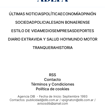
ÚLTIMAS NOTICIAS
POLÍTICA
ECONOMÍA
OPINIÓN
SOCIEDAD
POLICIALES
ADN BONAERENSE
ESTILO DE VIDA
MEDIOS
EMPRESAS
DEPORTES
DIARIO EXTRA
VIDA Y SALUD HOY
MUNDO MOTOR
TRANQUERA
HISTORIA
RSS
Contacto
Términos y Condiciones
Política de cookies
Agencia DIB - Fecha de Inicio: Septiembre 1993
Contactos:
publicidad@dib.com.ar
/
vpignaton@dib.com.ar
/
avisosdib@gmail.com