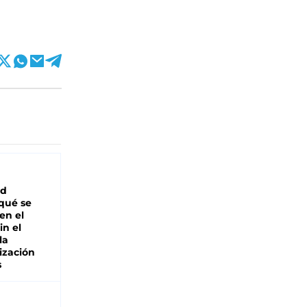
ad
 qué se
en el
in el
la
ización
s