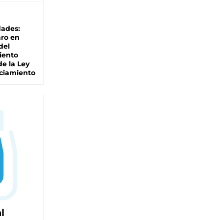
dades:
ro en
del
iento
de la Ley
ciamiento
l