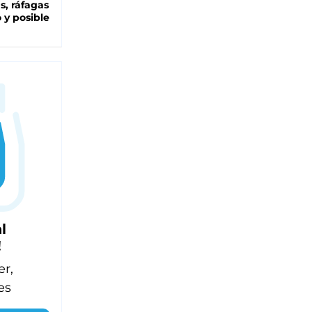
as, ráfagas
 y posible
l
!
er,
es