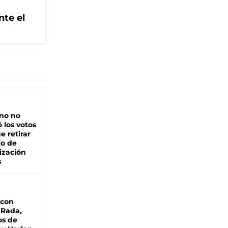
nte el
rno no
 los votos
e retirar
lo de
ización
s
 con
 Rada,
os de