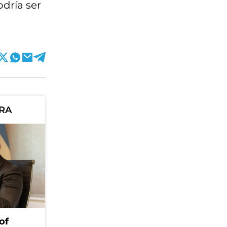
odría ser
ORA
of