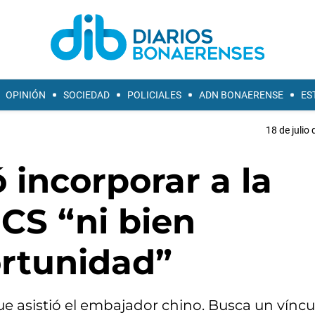
OPINIÓN
SOCIEDAD
POLICIALES
ADN BONAERENSE
ES
18 de julio
ó incorporar a la
ICS “ni bien
rtunidad”
e asistió el embajador chino. Busca un víncu