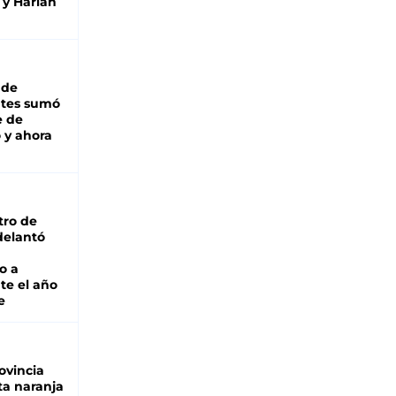
 y Harlan
 de
ntes sumó
e de
 y ahora
tro de
adelantó
o a
te el año
e
ovincia
ta naranja