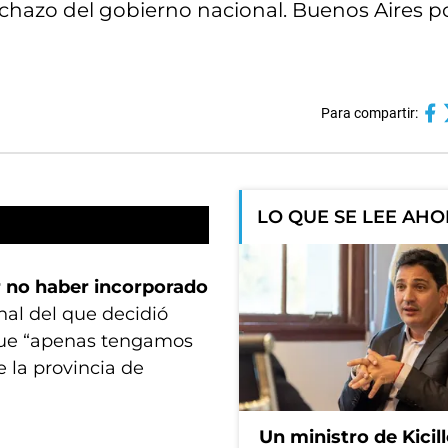
echazo del gobierno nacional. Buenos Aires p
Para compartir:
LO QUE SE LEE AH
r no haber incorporado
nal del que decidió
ó que “apenas tengamos
 la provincia de
Un ministro de Kicill