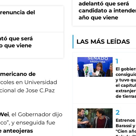
adelantó que será
candidato a intende
renuncia del
año que viene
ntó que será
LAS MÁS LEÍDAS
o que viene
El gobie
americano de
consiguió
y tuvo qu
rcoles en Universidad
el capítu
cional de Jose C.Paz
extranjer
de tierra
Wei
, el Gobernador dijo
Estrenos
ico”, y enseguida fue
Barassi y
e anteojeras
"Cien añ