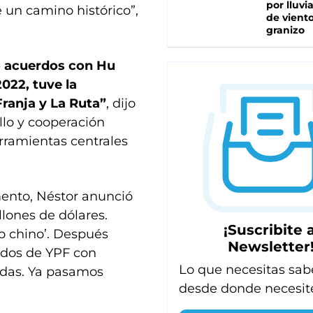
por lluvi
 un camino histórico”,
de viento
granizo
ó acuerdos con Hu
2022, tuve la
Franja y La Ruta”
, dijo
ollo y cooperación
rramientas centrales
omento, Néstor anunció
lones de dólares.
¡Suscribite a
o chino’. Después
Newsletter
erdos de YPF con
Lo que necesitas sab
edas. Ya pasamos
desde donde necesit