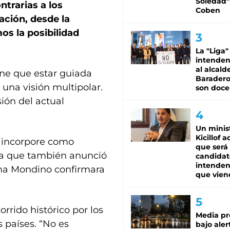
Soledad"
trarias a los
Coben
ación, desde la
os la posibilidad
La "Liga"
intende
al alcald
iene que estar guiada
Baradero
 una visión multipolar.
son doce
ión del actual
Un minis
Kicillof 
e incorpore como
que será
iva que también anunció
candidat
intenden
iana Mondino confirmara
que vien
orrido histórico por los
Media pr
 países. “No es
bajo aler