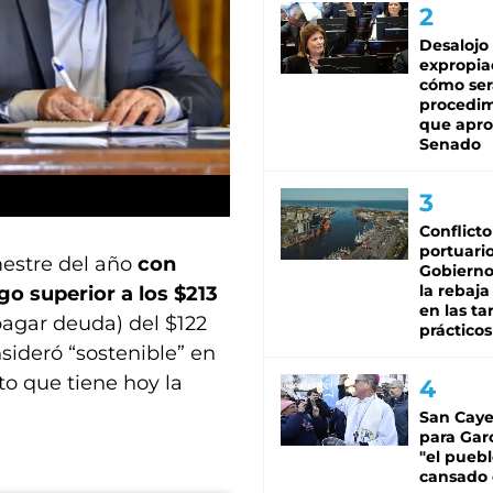
Desalojo
expropia
cómo ser
procedi
que apro
Senado
Conflicto
portuario
emestre del año
con
Gobierno 
la rebaja
go superior a los $213
en las tar
pagar deuda) del $122
prácticos
nsideró “sostenible” en
to que tiene hoy la
San Caye
para Gar
"el puebl
cansado