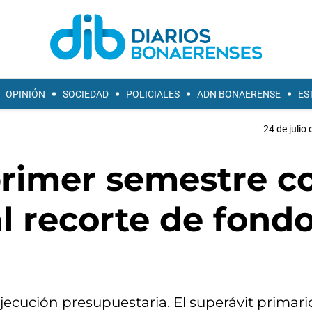
OPINIÓN
SOCIEDAD
POLICIALES
ADN BONAERENSE
ES
24 de julio
 primer semestre c
al recorte de fond
 ejecución presupuestaria. El superávit primari