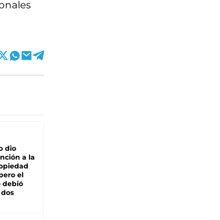
ionales
o dio
nción a la
ropiedad
pero el
 debió
 dos