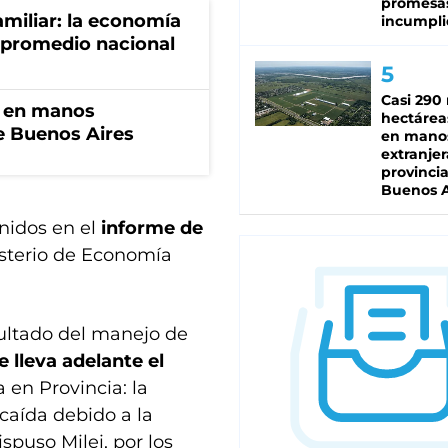
promesa
miliar: la economía
incumpli
 promedio nacional
Casi 290 
n en manos
hectárea
de Buenos Aires
en mano
extranjer
provinci
Buenos A
nidos en el
informe de
isterio de Economía
ultado del manejo de
e lleva adelante el
 en Provincia: la
 caída debido a la
spuso Milei, por los