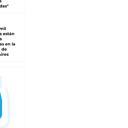
s
das"
mil
s están
s
as en la
a de
ires