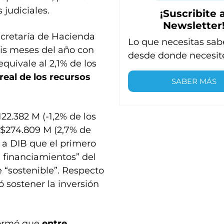
 judiciales.
¡Suscribite a
Newsletter
ecretaría de Hacienda
Lo que necesitas sab
eis meses del año con
desde donde necesit
quivale al 2,1% de los
real de los recursos
SABER MÁS
122.382 M (-1,2% de los
 $274.809 M (2,7% de
n a DIB que el primero
e financiamientos” del
de “sostenible”. Respecto
 sostener la inversión
nformó que
entre