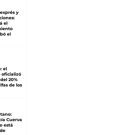
 exprés y
ciones:
á el
miento
bó el
: el
oficializó
 del 20%
ifas de los
tano:
cía Cuerva
o está
 de