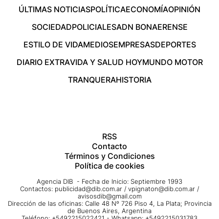
ÚLTIMAS NOTICIAS
POLÍTICA
ECONOMÍA
OPINIÓN
SOCIEDAD
POLICIALES
ADN BONAERENSE
ESTILO DE VIDA
MEDIOS
EMPRESAS
DEPORTES
DIARIO EXTRA
VIDA Y SALUD HOY
MUNDO MOTOR
TRANQUERA
HISTORIA
RSS
Contacto
Términos y Condiciones
Política de cookies
Agencia DIB - Fecha de Inicio: Septiembre 1993
Contactos:
publicidad@dib.com.ar
/
vpignaton@dib.com.ar
/
avisosdib@gmail.com
Dirección de las oficinas: Calle 48 Nº 726 Piso 4, La Plata; Provincia
de Buenos Aires, Argentina
Teléfono: +5492215022421 - Whatsapp: +5492215031783