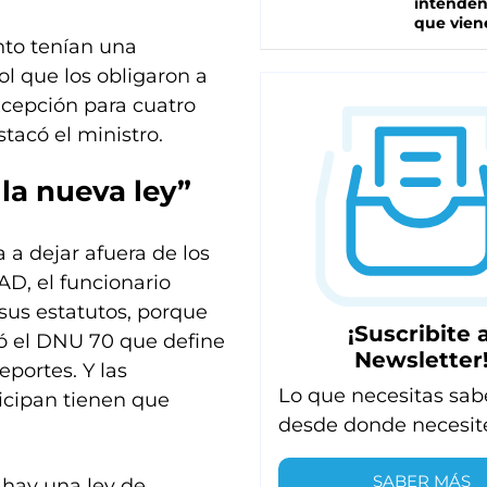
intenden
que vien
to tenían una
ol que los obligaron a
xcepción para cuatro
tacó el ministro.
la nueva ley”
 a dejar afuera de los
AD, el funcionario
sus estatutos, porque
¡Suscribite a
ó el DNU 70 que define
Newsletter
eportes. Y las
Lo que necesitas sab
icipan tienen que
desde donde necesit
SABER MÁS
 hay una ley de