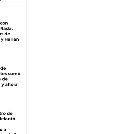
 con
 Rada,
os de
 y Harlan
 de
ntes sumó
e de
 y ahora
tro de
adelantó
o a