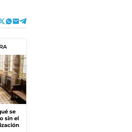
ORA
qué se
o sin el
ización