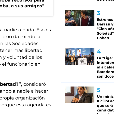
s roba recursos para
imba, a sus amigos"
Estrenos
Barassi y
"Cien añ
 a nadie a nada. Eso es
Soledad"
 como da miedo la
Coben
en las Sociedades
tener mas libertad
ón y voluntad de los
La "Liga"
intende
ó el funcionario en
al alcald
Baradero
son doce
ibertad?”,
consideró
gando a nadie a hacer
Un minis
 propia organización
Kicillof 
’ porque esta agenda es
que será
candidat