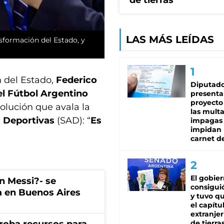
de tierras
LAS MÁS LEÍDAS
sformación del Estado, y
n del Estado,
Federico
Diputado
el Fútbol Argentino
presenta
proyecto
olución que avala la
las mult
 Deportivas
(SAD): “
Es
impagas
impidan 
carnet d
El gobie
on Messi?- se
consiguió
a en Buenos Aires
y tuvo qu
el capítu
extranjer
de tierra