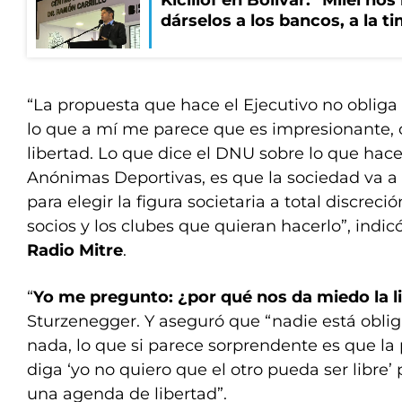
Kicillof en Bolívar: "Milei no
dárselos a los bancos, a la t
“La propuesta que hace el Ejecutivo no obliga
lo que a mí me parece que es impresionante,
libertad. Lo que dice el DNU sobre lo que hac
Anónimas Deportivas, es que la sociedad va a 
para elegir la figura societaria a total discreci
socios y los clubes que quieran hacerlo”, indic
Radio Mitre
.
“
Yo me pregunto: ¿por qué nos da miedo la l
Sturzenegger. Y aseguró que “nadie está obli
nada, lo que si parece sorprendente es que la
diga ‘yo no quiero que el otro pueda ser libre
una agenda de libertad”.