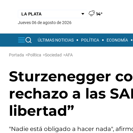
14°
jueves 06 de agosto de 2026
ÚLTIMAS NOTICIAS
POLÍTICA
ECONOMÍA
Portada
>
Política
>
Sociedad
>
AFA
Sturzenegger con
rechazo a las SA
libertad”
"Nadie está obligado a hacer nada", afirm