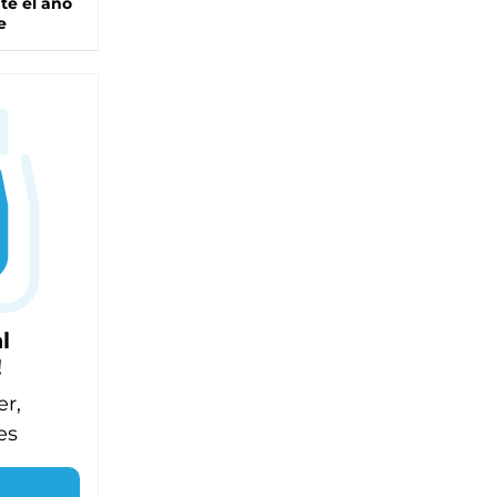
te el año
e
l
!
er,
es