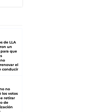
s de LLA
ron un
 para que
as
 no
renovar el
e conducir
rno no
 los votos
e retirar
lo de
ización
s