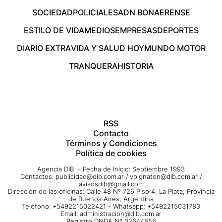
SOCIEDAD
POLICIALES
ADN BONAERENSE
ESTILO DE VIDA
MEDIOS
EMPRESAS
DEPORTES
DIARIO EXTRA
VIDA Y SALUD HOY
MUNDO MOTOR
TRANQUERA
HISTORIA
RSS
Contacto
Términos y Condiciones
Política de cookies
Agencia DIB - Fecha de Inicio: Septiembre 1993
Contactos:
publicidad@dib.com.ar
/
vpignaton@dib.com.ar
/
avisosdib@gmail.com
Dirección de las oficinas: Calle 48 Nº 726 Piso 4, La Plata; Provincia
de Buenos Aires, Argentina
Teléfono: +5492215022421 - Whatsapp: +5492215031783
Email:
administracion@dib.com.ar
Registro DNDA Nº 32644856