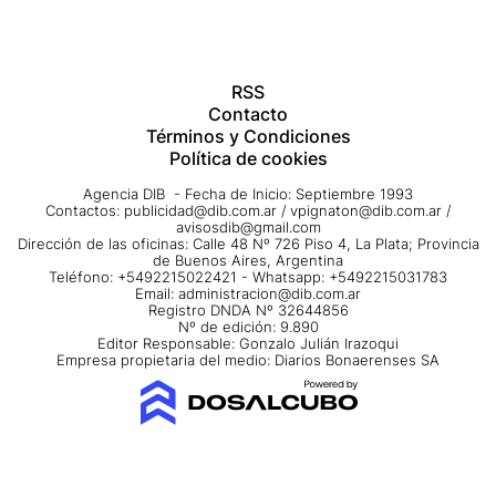
RSS
Contacto
Términos y Condiciones
Política de cookies
Agencia DIB - Fecha de Inicio: Septiembre 1993
Contactos:
publicidad@dib.com.ar
/
vpignaton@dib.com.ar
/
avisosdib@gmail.com
Dirección de las oficinas: Calle 48 Nº 726 Piso 4, La Plata; Provincia
de Buenos Aires, Argentina
Teléfono: +5492215022421 - Whatsapp: +5492215031783
Email:
administracion@dib.com.ar
Registro DNDA Nº 32644856
Nº de edición: 9.890
Editor Responsable: Gonzalo Julián Irazoqui
Empresa propietaria del medio: Diarios Bonaerenses SA