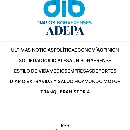
ÚLTIMAS NOTICIAS
POLÍTICA
ECONOMÍA
OPINIÓN
SOCIEDAD
POLICIALES
ADN BONAERENSE
ESTILO DE VIDA
MEDIOS
EMPRESAS
DEPORTES
DIARIO EXTRA
VIDA Y SALUD HOY
MUNDO MOTOR
TRANQUERA
HISTORIA
RSS