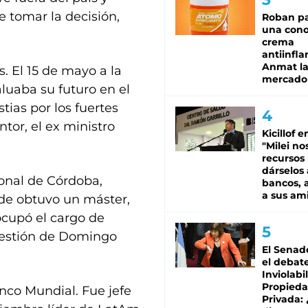
 tomar la decisión,
Roban pa
una cono
crema
antiinfla
Anmat la 
. El 15 de mayo a la
mercado
aluaba su futuro en el
ias por los fuertes
tor, el ex ministro
Kicillof e
"Milei no
recursos
dárselos 
onal de Córdoba,
bancos, a
a sus am
nde obtuvo un máster,
ocupó el cargo de
gestión de Domingo
El Senad
el debat
Inviolabi
Propied
nco Mundial. Fue jefe
Privada: