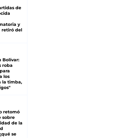
rtidas de
cida
matoria y
retiró del
n Bolívar:
s roba
 para
a los
 la timba,
igos"
o retomó
e sobre
lidad de la
ad
 ¿qué se