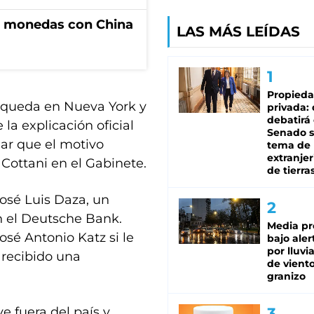
e monedas con China
LAS MÁS LEÍDAS
Propied
e queda en Nueva York y
privada:
debatirá 
 la explicación oficial
Senado s
ar que el motivo
tema de 
extranjer
 Cottani en el Gabinete.
de tierra
osé Luis Daza, un
n el Deutsche Bank.
Media pr
osé Antonio Katz si le
bajo aler
por lluvi
 recibido una
de viento
granizo
e fuera del país y