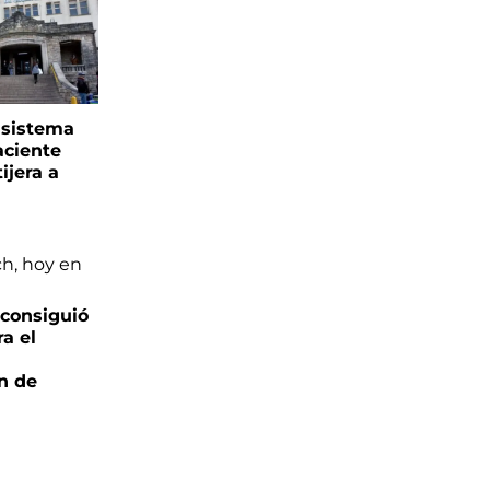
l sistema
aciente
ijera a
 consiguió
ra el
ón de