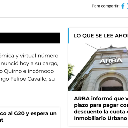
Para compartir:
LO QUE SE LEE AH
nómica y virtual número
nunció hoy a su cargo,
blo Quirno e incómodo
ngo Felipe Cavallo, su
ARBA informó que v
plazo para pagar co
descuento la cuota 
co al G20 y espera un
Inmobiliario Urbano
nt