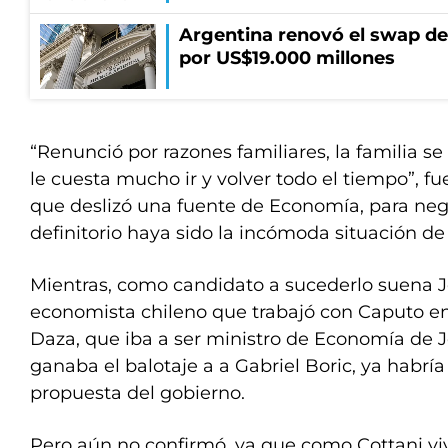
Argentina renovó el swap d
por US$19.000 millones
“Renunció por razones familiares, la familia s
le cuesta mucho ir y volver todo el tiempo”, fue
que deslizó una fuente de Economía, para neg
definitorio haya sido la incómoda situación de
Mientras, como candidato a sucederlo suena J
economista chileno que trabajó con Caputo e
Daza, que iba a ser ministro de Economía de J
ganaba el balotaje a a Gabriel Boric, ya habría
propuesta del gobierno.
Pero aún no confirmó, ya que como Cottani viv