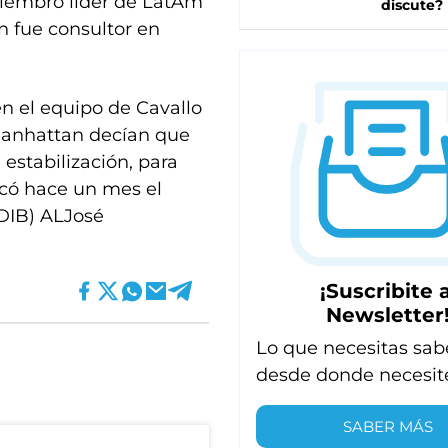
miembro líder de LatAm
discute?
n fue consultor en
en el equipo de Cavallo
 Manhattan decían que
estabilización, para
icó hace un mes el
(DIB) ALJosé
¡Suscribite a
Newsletter
Lo que necesitas sab
desde donde necesit
SABER MÁS