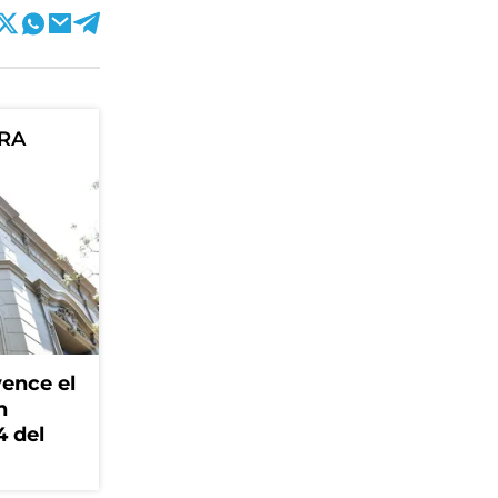
ORA
ence el
n
4 del