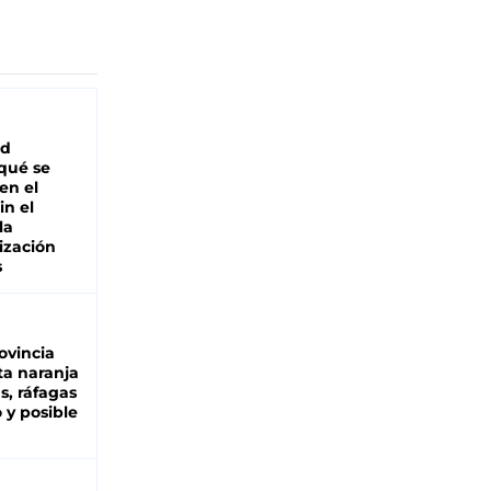
ad
 qué se
en el
in el
la
ización
s
ovincia
ta naranja
as, ráfagas
 y posible