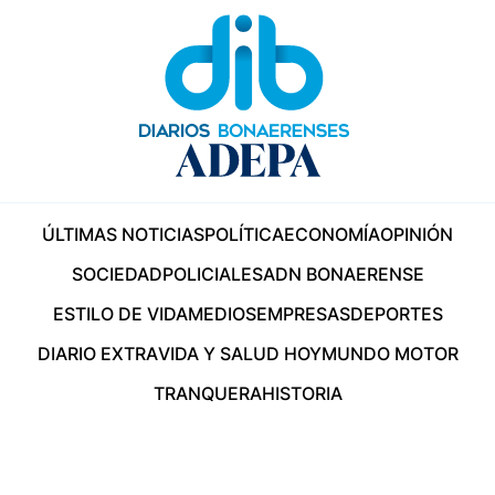
ÚLTIMAS NOTICIAS
POLÍTICA
ECONOMÍA
OPINIÓN
SOCIEDAD
POLICIALES
ADN BONAERENSE
ESTILO DE VIDA
MEDIOS
EMPRESAS
DEPORTES
DIARIO EXTRA
VIDA Y SALUD HOY
MUNDO MOTOR
TRANQUERA
HISTORIA