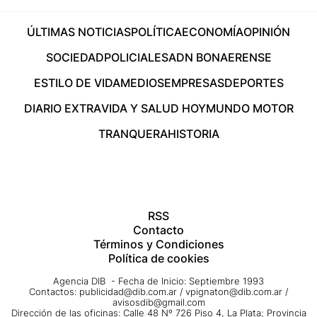
ÚLTIMAS NOTICIAS
POLÍTICA
ECONOMÍA
OPINIÓN
SOCIEDAD
POLICIALES
ADN BONAERENSE
ESTILO DE VIDA
MEDIOS
EMPRESAS
DEPORTES
DIARIO EXTRA
VIDA Y SALUD HOY
MUNDO MOTOR
TRANQUERA
HISTORIA
RSS
Contacto
Términos y Condiciones
Política de cookies
Agencia DIB - Fecha de Inicio: Septiembre 1993
Contactos:
publicidad@dib.com.ar
/
vpignaton@dib.com.ar
/
avisosdib@gmail.com
Dirección de las oficinas: Calle 48 Nº 726 Piso 4, La Plata; Provincia