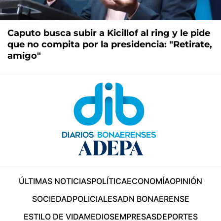
Caputo busca subir a Kicillof al ring y le pide
que no compita por la presidencia: "Retirate,
amigo"
ÚLTIMAS NOTICIAS
POLÍTICA
ECONOMÍA
OPINIÓN
SOCIEDAD
POLICIALES
ADN BONAERENSE
ESTILO DE VIDA
MEDIOS
EMPRESAS
DEPORTES