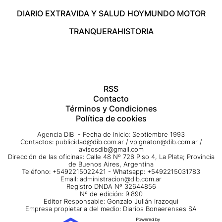
DIARIO EXTRA
VIDA Y SALUD HOY
MUNDO MOTOR
TRANQUERA
HISTORIA
RSS
Contacto
Términos y Condiciones
Política de cookies
Agencia DIB - Fecha de Inicio: Septiembre 1993
Contactos:
publicidad@dib.com.ar
/
vpignaton@dib.com.ar
/
avisosdib@gmail.com
Dirección de las oficinas: Calle 48 Nº 726 Piso 4, La Plata; Provincia
de Buenos Aires, Argentina
Teléfono: +5492215022421 - Whatsapp: +5492215031783
Email:
administracion@dib.com.ar
Registro DNDA Nº 32644856
Nº de edición: 9.890
Editor Responsable: Gonzalo Julián Irazoqui
Empresa propietaria del medio: Diarios Bonaerenses SA