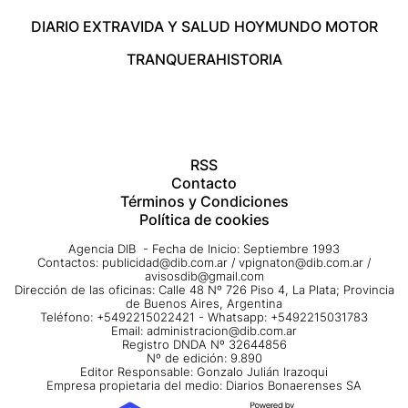
DIARIO EXTRA
VIDA Y SALUD HOY
MUNDO MOTOR
TRANQUERA
HISTORIA
RSS
Contacto
Términos y Condiciones
Política de cookies
Agencia DIB - Fecha de Inicio: Septiembre 1993
Contactos:
publicidad@dib.com.ar
/
vpignaton@dib.com.ar
/
avisosdib@gmail.com
Dirección de las oficinas: Calle 48 Nº 726 Piso 4, La Plata; Provincia
de Buenos Aires, Argentina
Teléfono: +5492215022421 - Whatsapp: +5492215031783
Email:
administracion@dib.com.ar
Registro DNDA Nº 32644856
Nº de edición: 9.890
Editor Responsable: Gonzalo Julián Irazoqui
Empresa propietaria del medio: Diarios Bonaerenses SA