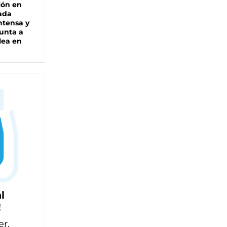
ión en
ada
intensa y
unta a
lea en
l
!
er,