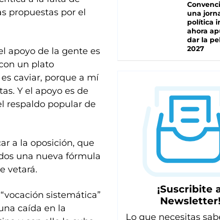
Convenc
as propuestas por el
una jorn
política 
ahora ap
dar la pe
2027
l apoyo de la gente es
con un plato
 es caviar, porque a mí
tas. Y el apoyo es de
el respaldo popular de
car a la oposición, que
dos una nueva fórmula
e vetará.
¡Suscribite a
 “vocación sistemática”
Newsletter
 una caída en la
Lo que necesitas sab