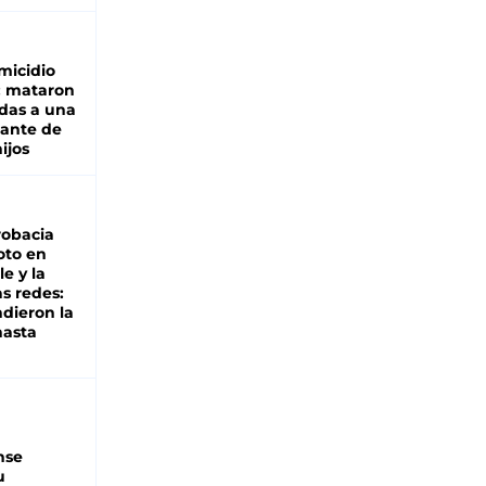
micidio
: mataron
das a una
lante de
hijos
robacia
oto en
le y la
as redes:
ndieron la
hasta
nse
u