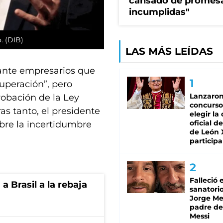
cansado de promes
incumplidas"
. (DIB)
LAS MÁS LEÍDAS
 ante empresarios que
uperación”, pero
Lanzaro
robación de la Ley
concurso
as tanto, el presidente
elegir la
oficial de
obre la incertidumbre
de León 
participa
Falleció 
 Brasil a la rebaja
sanatorio
Jorge Mes
padre de
Messi