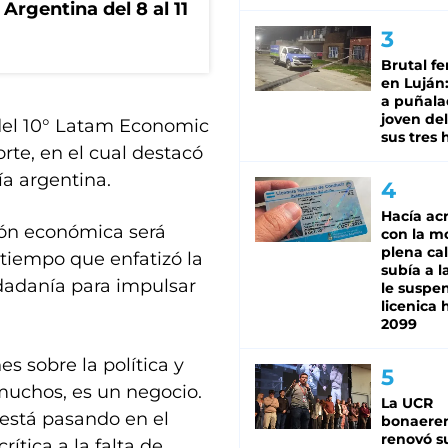
Argentina del 8 al 11
Brutal fe
en Luján
a puñala
joven de
del 10° Latam Economic
sus tres 
te, en el cual destacó
a argentina.
Hacía ac
ión económica será
con la m
plena cal
 tiempo que enfatizó la
subía a l
udadanía para impulsar
le suspe
licenica 
2099
es sobre la política y
 muchos, es un negocio.
La UCR
está pasando en el
bonaere
renovó s
rítica a la falta de