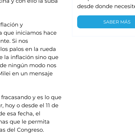
ina y con ello la suba
desde donde necesit
SABER MÁS
nflación y
a que iniciamos hace
nte. Si nos
os palos en la rueda
e la inflación sino que
ro de ningún modo nos
Milei en un mensaje
o fracasando y es lo que
 hoy o desde el 11 de
de esa fecha, el
rnas que le permita
as del Congreso.