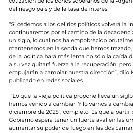
cotización de los bonos soberanos de la Argent
del riesgo país y de la tasa de interés.
“Si cedemos a los delirios políticos volverá la i
continuaremos por el camino de la decadenci
un siglo, lo cual nos ha empobrecido brutalme
mantenemos en la senda que hemos trazado, l
de la política hará más lenta no sólo la caída d
a su vez quitará fuerza a la recuperación, pe
empujarán a cambiar nuestra dirección”, dijo 
publicado en redes sociales.
“Lo que la vieja política propone lleva un sigl
hemos venido a cambiar. Y lo vamos a cambiar,
diciembre de 2025″, completó. Es que a partir 
Gobierno espera tener un fuerte aval en las u
aumentar su poder de fuego en las dos cámar