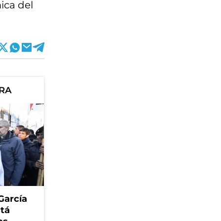
ica del
ORA
García
stá