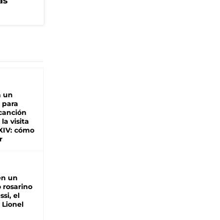
as
n un
 para
 canción
 la visita
XIV: cómo
r
en un
 rosarino
si, el
 Lionel