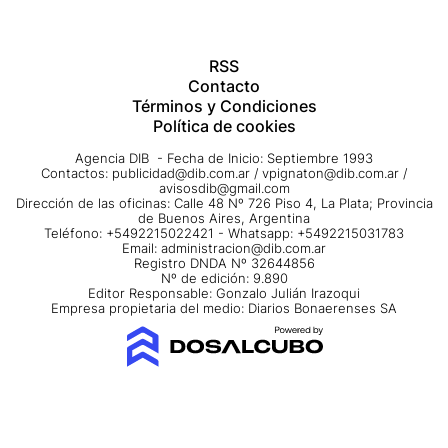
RSS
Contacto
Términos y Condiciones
Política de cookies
Agencia DIB - Fecha de Inicio: Septiembre 1993
Contactos:
publicidad@dib.com.ar
/
vpignaton@dib.com.ar
/
avisosdib@gmail.com
Dirección de las oficinas: Calle 48 Nº 726 Piso 4, La Plata; Provincia
de Buenos Aires, Argentina
Teléfono: +5492215022421 - Whatsapp: +5492215031783
Email:
administracion@dib.com.ar
Registro DNDA Nº 32644856
Nº de edición: 9.890
Editor Responsable: Gonzalo Julián Irazoqui
Empresa propietaria del medio: Diarios Bonaerenses SA