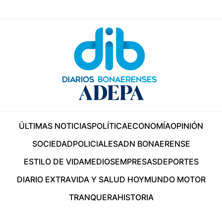
ÚLTIMAS NOTICIAS
POLÍTICA
ECONOMÍA
OPINIÓN
SOCIEDAD
POLICIALES
ADN BONAERENSE
ESTILO DE VIDA
MEDIOS
EMPRESAS
DEPORTES
DIARIO EXTRA
VIDA Y SALUD HOY
MUNDO MOTOR
TRANQUERA
HISTORIA