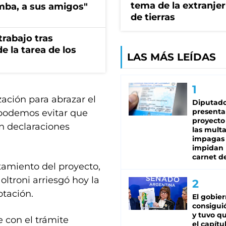
tema de la extranjer
imba, a sus amigos"
de tierras
rabajo tras
e la tarea de los
LAS MÁS LEÍDAS
ación para abrazar el
Diputado
presenta
 podemos evitar que
proyecto
n declaraciones
las mult
impagas
impidan 
carnet d
tamiento del proyecto,
ltroni arriesgó hoy la
otación.
El gobie
consiguió
y tuvo qu
 con el trámite
el capítu