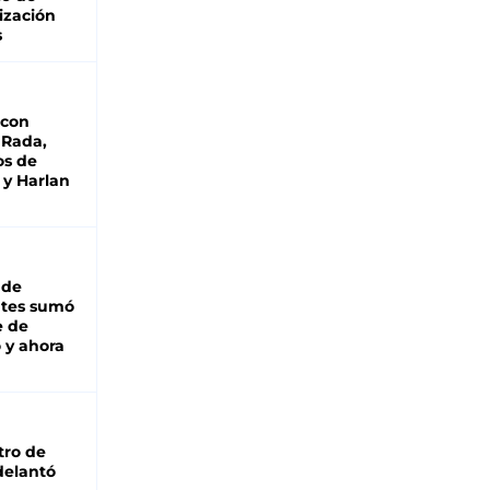
ización
s
 con
 Rada,
os de
 y Harlan
 de
ntes sumó
e de
 y ahora
tro de
adelantó