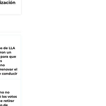
ización
s de LLA
ron un
 para que
as
 no
renovar el
e conducir
rno no
 los votos
e retirar
lo de