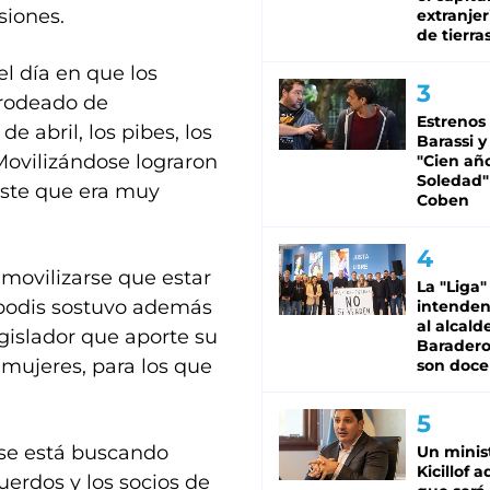
siones.
extranjer
de tierra
l día en que los
 rodeado de
Estrenos
e abril, los pibes, los
Barassi y
Movilizándose lograron
"Cien añ
Soledad"
uste que era muy
Coben
 movilizarse que estar
La "Liga"
opodis sostuvo además
intende
al alcald
gislador que aporte su
Baradero
s mujeres, para los que
son doce
 se está buscando
Un minis
Kicillof 
uerdos y los socios de