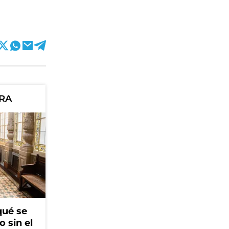
ORA
qué se
o sin el