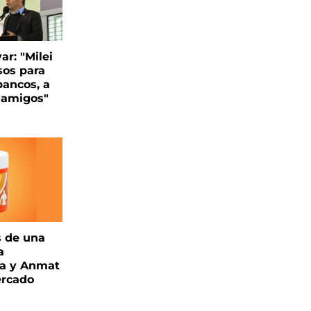
var: "Milei
sos para
bancos, a
s amigos"
s de una
a
ia y Anmat
ercado