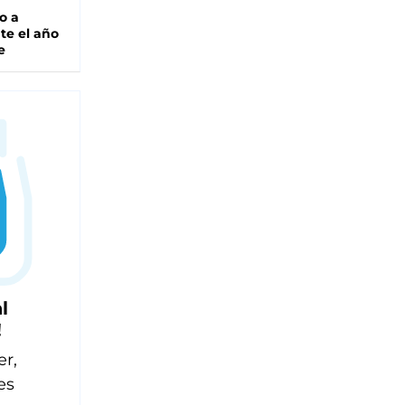
o a
te el año
e
l
!
er,
es