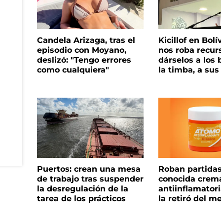
Candela Arizaga, tras el
Kicillof en Bolí
episodio con Moyano,
nos roba recur
deslizó: "Tengo errores
dárselos a los 
como cualquiera"
la timba, a su
Puertos: crean una mesa
Roban partida
de trabajo tras suspender
conocida crem
la desregulación de la
antiinflamator
tarea de los prácticos
la retiró del m