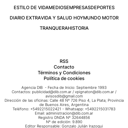
ESTILO DE VIDA
MEDIOS
EMPRESAS
DEPORTES
DIARIO EXTRA
VIDA Y SALUD HOY
MUNDO MOTOR
TRANQUERA
HISTORIA
RSS
Contacto
Términos y Condiciones
Política de cookies
Agencia DIB - Fecha de Inicio: Septiembre 1993
Contactos:
publicidad@dib.com.ar
/
vpignaton@dib.com.ar
/
avisosdib@gmail.com
Dirección de las oficinas: Calle 48 Nº 726 Piso 4, La Plata; Provincia
de Buenos Aires, Argentina
Teléfono: +5492215022421 - Whatsapp: +5492215031783
Email:
administracion@dib.com.ar
Registro DNDA Nº 32644856
Nº de edición: 9.890
Editor Responsable: Gonzalo Julián Irazoqui