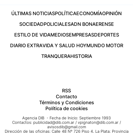
ÚLTIMAS NOTICIAS
POLÍTICA
ECONOMÍA
OPINIÓN
SOCIEDAD
POLICIALES
ADN BONAERENSE
ESTILO DE VIDA
MEDIOS
EMPRESAS
DEPORTES
DIARIO EXTRA
VIDA Y SALUD HOY
MUNDO MOTOR
TRANQUERA
HISTORIA
RSS
Contacto
Términos y Condiciones
Política de cookies
Agencia DIB - Fecha de Inicio: Septiembre 1993
Contactos:
publicidad@dib.com.ar
/
vpignaton@dib.com.ar
/
avisosdib@gmail.com
Dirección de las oficinas: Calle 48 Nº 726 Piso 4, La Plata; Provincia