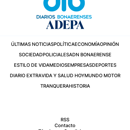
ÚLTIMAS NOTICIAS
POLÍTICA
ECONOMÍA
OPINIÓN
SOCIEDAD
POLICIALES
ADN BONAERENSE
ESTILO DE VIDA
MEDIOS
EMPRESAS
DEPORTES
DIARIO EXTRA
VIDA Y SALUD HOY
MUNDO MOTOR
TRANQUERA
HISTORIA
RSS
Contacto