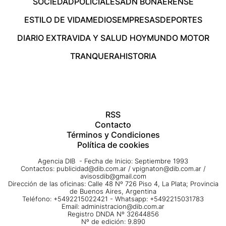
SOCIEDAD
POLICIALES
ADN BONAERENSE
ESTILO DE VIDA
MEDIOS
EMPRESAS
DEPORTES
DIARIO EXTRA
VIDA Y SALUD HOY
MUNDO MOTOR
TRANQUERA
HISTORIA
RSS
Contacto
Términos y Condiciones
Política de cookies
Agencia DIB - Fecha de Inicio: Septiembre 1993
Contactos:
publicidad@dib.com.ar
/
vpignaton@dib.com.ar
/
avisosdib@gmail.com
Dirección de las oficinas: Calle 48 Nº 726 Piso 4, La Plata; Provincia
de Buenos Aires, Argentina
Teléfono: +5492215022421 - Whatsapp: +5492215031783
Email:
administracion@dib.com.ar
Registro DNDA Nº 32644856
Nº de edición: 9.890