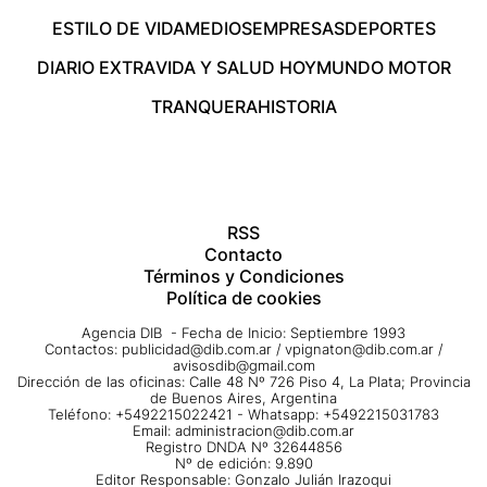
ESTILO DE VIDA
MEDIOS
EMPRESAS
DEPORTES
DIARIO EXTRA
VIDA Y SALUD HOY
MUNDO MOTOR
TRANQUERA
HISTORIA
RSS
Contacto
Términos y Condiciones
Política de cookies
Agencia DIB - Fecha de Inicio: Septiembre 1993
Contactos:
publicidad@dib.com.ar
/
vpignaton@dib.com.ar
/
avisosdib@gmail.com
Dirección de las oficinas: Calle 48 Nº 726 Piso 4, La Plata; Provincia
de Buenos Aires, Argentina
Teléfono: +5492215022421 - Whatsapp: +5492215031783
Email:
administracion@dib.com.ar
Registro DNDA Nº 32644856
Nº de edición: 9.890
Editor Responsable: Gonzalo Julián Irazoqui