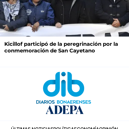
Kicillof participó de la peregrinación por la
conmemoración de San Cayetano