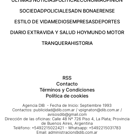
ÚLTIMAS NOTICIAS
POLÍTICA
ECONOMÍA
OPINIÓN
SOCIEDAD
POLICIALES
ADN BONAERENSE
ESTILO DE VIDA
MEDIOS
EMPRESAS
DEPORTES
DIARIO EXTRA
VIDA Y SALUD HOY
MUNDO MOTOR
TRANQUERA
HISTORIA
RSS
Contacto
Términos y Condiciones
Política de cookies
Agencia DIB - Fecha de Inicio: Septiembre 1993
Contactos:
publicidad@dib.com.ar
/
vpignaton@dib.com.ar
/
avisosdib@gmail.com
Dirección de las oficinas: Calle 48 Nº 726 Piso 4, La Plata; Provincia
de Buenos Aires, Argentina
Teléfono: +5492215022421 - Whatsapp: +5492215031783
Email:
administracion@dib.com.ar