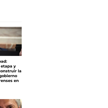
bad:
 etapa y
onstruir la
 gobierno
renses en