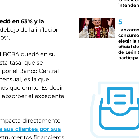
intenden
uedó en 63% y la
debajo de la inflación
Lanzaro
concurso
 9%.
elegir la
oficial de
de León 
del BCRA quedó en su
participa
sta tasa, que se
 por el Banco Central
mensual, es la que
nos que emite. Es decir,
a absorber el excedente
s impacta directamente
a sus clientes por sus
nstrumentos financieros