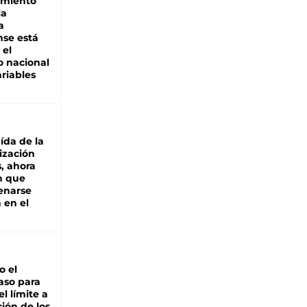
miento
la
a
se está
 el
 nacional
riables
aída de la
ización
s, ahora
n que
renarse
 en el
io el
aso para
el límite a
ción de los