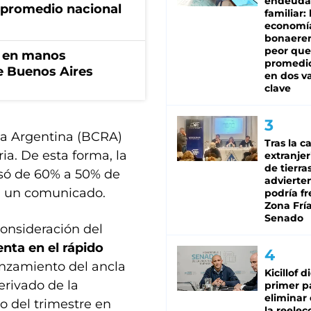
endeuda
 promedio nacional
familiar: 
economí
bonaeren
peor que
n en manos
promedio
de Buenos Aires
en dos va
clave
ica Argentina (BCRA)
Tras la c
ia. De esta forma, la
extranjer
de tierra
asó de 60% a 50% de
advierte
en un comunicado.
podría f
Zona Fría
Senado
onsideración del
nta en el rápido
ianzamiento del ancla
Kicillof d
erivado de la
primer p
eliminar 
o del trimestre en
la reelec