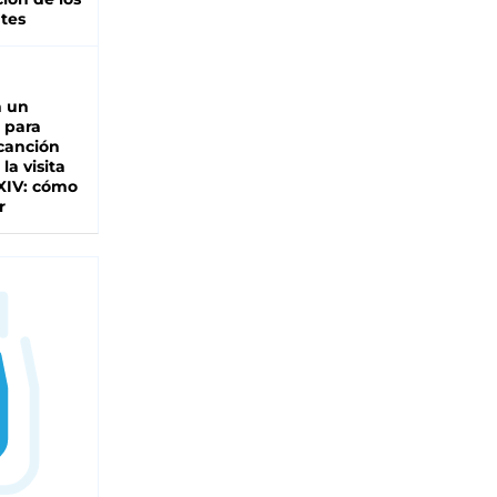
tes
n un
 para
 canción
 la visita
XIV: cómo
r