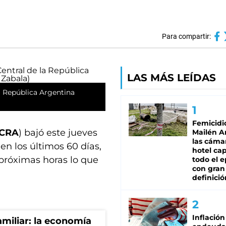
Para compartir:
LAS MÁS LEÍDAS
a República Argentina
Femicidi
CRA
) bajó este jueves
Mailén A
las cáma
en los últimos 60 días,
hotel ca
s próximas horas lo que
todo el e
con gran
definició
Inflación
miliar: la economía