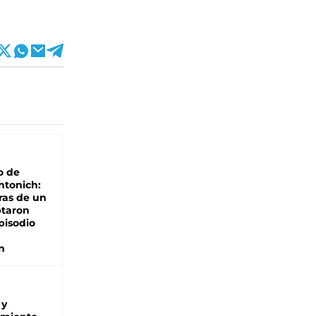
o de
ntonich:
ras de un
ptaron
pisodio
n
 y