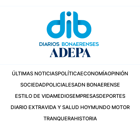
ÚLTIMAS NOTICIAS
POLÍTICA
ECONOMÍA
OPINIÓN
SOCIEDAD
POLICIALES
ADN BONAERENSE
ESTILO DE VIDA
MEDIOS
EMPRESAS
DEPORTES
DIARIO EXTRA
VIDA Y SALUD HOY
MUNDO MOTOR
TRANQUERA
HISTORIA