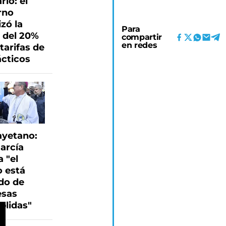
rio: el
rno
izó la
Para
 del 20%
compartir
en redes
 tarifas de
ácticos
ayetano:
arcía
 "el
o está
do de
sas
plidas"