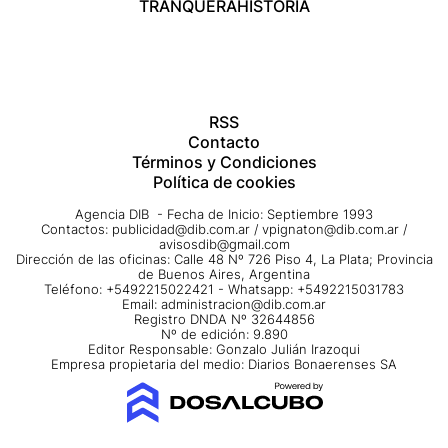
TRANQUERA
HISTORIA
RSS
Contacto
Términos y Condiciones
Política de cookies
Agencia DIB - Fecha de Inicio: Septiembre 1993
Contactos:
publicidad@dib.com.ar
/
vpignaton@dib.com.ar
/
avisosdib@gmail.com
Dirección de las oficinas: Calle 48 Nº 726 Piso 4, La Plata; Provincia
de Buenos Aires, Argentina
Teléfono: +5492215022421 - Whatsapp: +5492215031783
Email:
administracion@dib.com.ar
Registro DNDA Nº 32644856
Nº de edición: 9.890
Editor Responsable: Gonzalo Julián Irazoqui
Empresa propietaria del medio: Diarios Bonaerenses SA