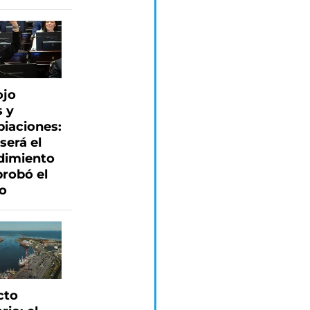
ojo
s y
piaciones:
será el
dimiento
probó el
o
cto