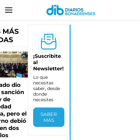
S MÁS
DAS
¡Suscribite
al
Newsletter!
Lo que
necesitas
ado dio
saber, desde
 sanción
donde
y de
necesites
edad
a, pero el
SABER
MÁS
rno debió
 en dos
los