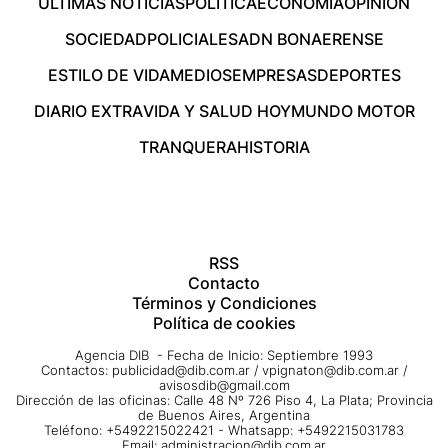
ÚLTIMAS NOTICIAS
POLÍTICA
ECONOMÍA
OPINIÓN
SOCIEDAD
POLICIALES
ADN BONAERENSE
ESTILO DE VIDA
MEDIOS
EMPRESAS
DEPORTES
DIARIO EXTRA
VIDA Y SALUD HOY
MUNDO MOTOR
TRANQUERA
HISTORIA
RSS
Contacto
Términos y Condiciones
Política de cookies
Agencia DIB - Fecha de Inicio: Septiembre 1993
Contactos:
publicidad@dib.com.ar
/
vpignaton@dib.com.ar
/
avisosdib@gmail.com
Dirección de las oficinas: Calle 48 Nº 726 Piso 4, La Plata; Provincia
de Buenos Aires, Argentina
Teléfono: +5492215022421 - Whatsapp: +5492215031783
Email:
administracion@dib.com.ar