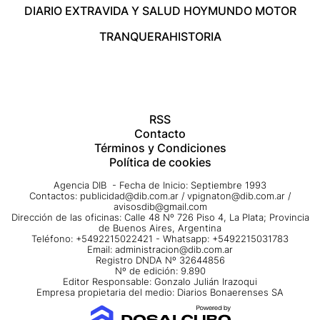
DIARIO EXTRA
VIDA Y SALUD HOY
MUNDO MOTOR
TRANQUERA
HISTORIA
RSS
Contacto
Términos y Condiciones
Política de cookies
Agencia DIB - Fecha de Inicio: Septiembre 1993
Contactos:
publicidad@dib.com.ar
/
vpignaton@dib.com.ar
/
avisosdib@gmail.com
Dirección de las oficinas: Calle 48 Nº 726 Piso 4, La Plata; Provincia
de Buenos Aires, Argentina
Teléfono: +5492215022421 - Whatsapp: +5492215031783
Email:
administracion@dib.com.ar
Registro DNDA Nº 32644856
Nº de edición: 9.890
Editor Responsable: Gonzalo Julián Irazoqui
Empresa propietaria del medio: Diarios Bonaerenses SA