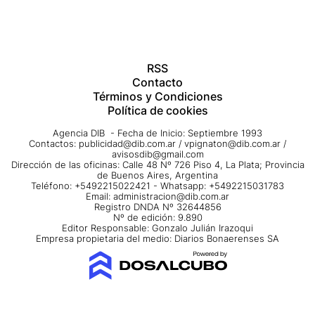
RSS
Contacto
Términos y Condiciones
Política de cookies
Agencia DIB - Fecha de Inicio: Septiembre 1993
Contactos:
publicidad@dib.com.ar
/
vpignaton@dib.com.ar
/
avisosdib@gmail.com
Dirección de las oficinas: Calle 48 Nº 726 Piso 4, La Plata; Provincia
de Buenos Aires, Argentina
Teléfono: +5492215022421 - Whatsapp: +5492215031783
Email:
administracion@dib.com.ar
Registro DNDA Nº 32644856
Nº de edición: 9.890
Editor Responsable: Gonzalo Julián Irazoqui
Empresa propietaria del medio: Diarios Bonaerenses SA