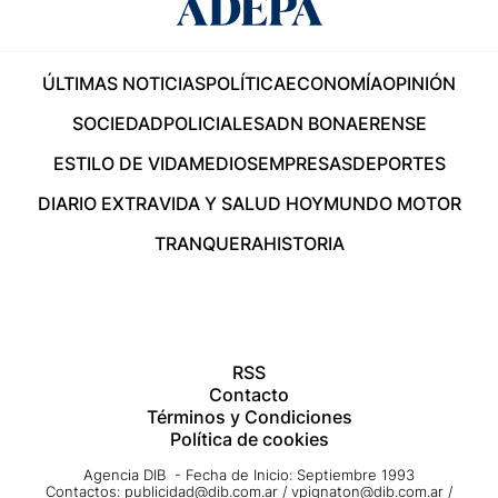
ÚLTIMAS NOTICIAS
POLÍTICA
ECONOMÍA
OPINIÓN
SOCIEDAD
POLICIALES
ADN BONAERENSE
ESTILO DE VIDA
MEDIOS
EMPRESAS
DEPORTES
DIARIO EXTRA
VIDA Y SALUD HOY
MUNDO MOTOR
TRANQUERA
HISTORIA
RSS
Contacto
Términos y Condiciones
Política de cookies
Agencia DIB - Fecha de Inicio: Septiembre 1993
Contactos:
publicidad@dib.com.ar
/
vpignaton@dib.com.ar
/