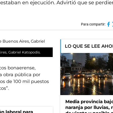
e estaban en ejecución. Advirtió que se perdi
Para compartir:
LO QUE SE LEE AH
ires, Gabriel Katopodis.
icos bonaerense,
la obra pública por
os de 100 mil puestos
os”.
Media provincia bajo
naranja por lluvias, 
n laboral para