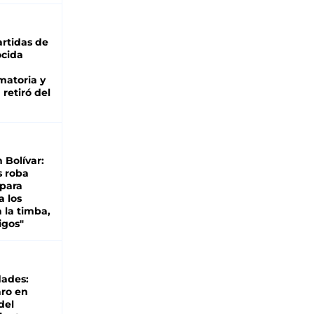
rtidas de
cida
matoria y
retiró del
n Bolívar:
s roba
 para
a los
 la timba,
igos"
dades:
ro en
del