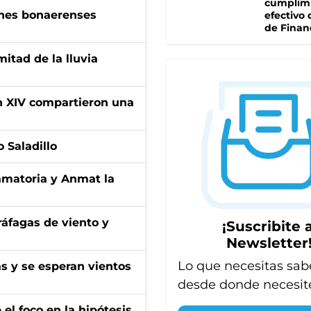
cumplim
enes bonaerenses
efectivo 
de Finan
itad de la lluvia
ón XIV compartieron una
 Saladillo
amatoria y Anmat la
 ráfagas de viento y
¡Suscribite a
Newsletter
Lo que necesitas sab
as y se esperan vientos
desde donde necesit
el foco en la hipótesis