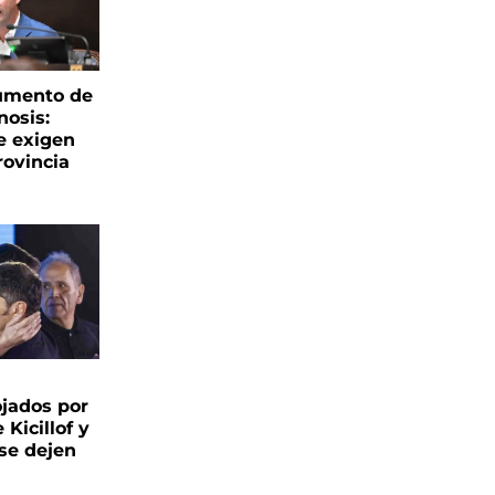
aumento de
nosis:
e exigen
rovincia
ojados por
 Kicillof y
 se dejen