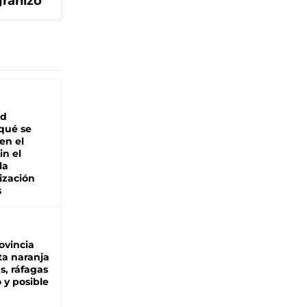
granizo
ad
 qué se
en el
in el
la
ización
s
ovincia
ta naranja
as, ráfagas
 y posible