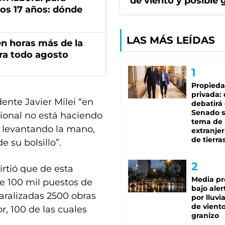
de viento y posible 
os 17 años: dónde
LAS MÁS LEÍDAS
n horas más de la
ara todo agosto
Propied
privada:
ente Javier Milei “en
debatirá 
Senado s
cional no está haciendo
tema de 
 levantando la mano,
extranjer
de tierra
su bolsillo”.
irtió que de esta
Media pr
e 100 mil puestos de
bajo aler
paralizadas 2500 obras
por lluvi
de viento
r, 100 de las cuales
granizo