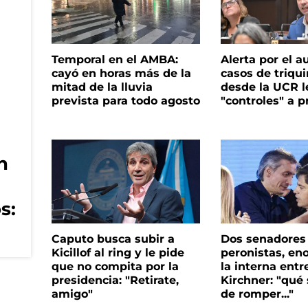
Temporal en el AMBA:
Alerta por el 
cayó en horas más de la
casos de triqui
mitad de la lluvia
desde la UCR l
prevista para todo agosto
"controles" a p
n
s:
Caputo busca subir a
Dos senadores
Kicillof al ring y le pide
peronistas, en
que no compita por la
la interna entre
presidencia: "Retirate,
Kirchner: "qué
amigo"
de romper..."