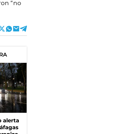
eron “no
ORA
 alerta
ráfagas