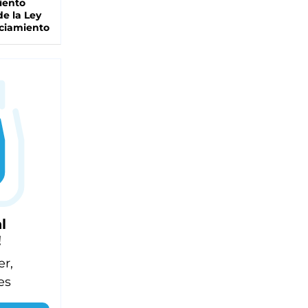
iento
de la Ley
ciamiento
l
!
er,
es