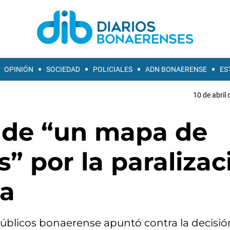
OPINIÓN
SOCIEDAD
POLICIALES
ADN BONAERENSE
ES
10 de abril 
 de “un mapa de
s” por la paralizac
ca
s Públicos bonaerense apuntó contra la decisi