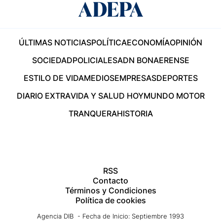
ÚLTIMAS NOTICIAS
POLÍTICA
ECONOMÍA
OPINIÓN
SOCIEDAD
POLICIALES
ADN BONAERENSE
ESTILO DE VIDA
MEDIOS
EMPRESAS
DEPORTES
DIARIO EXTRA
VIDA Y SALUD HOY
MUNDO MOTOR
TRANQUERA
HISTORIA
RSS
Contacto
Términos y Condiciones
Política de cookies
Agencia DIB - Fecha de Inicio: Septiembre 1993