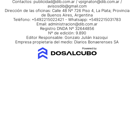
Contactos:
publicidad@dib.com.ar
/
vpignaton@dib.com.ar
/
avisosdib@gmail.com
Dirección de las oficinas: Calle 48 Nº 726 Piso 4, La Plata; Provincia
de Buenos Aires, Argentina
Teléfono: +5492215022421 - Whatsapp: +5492215031783
Email:
administracion@dib.com.ar
Registro DNDA Nº 32644856
Nº de edición: 9.890
Editor Responsable: Gonzalo Julián Irazoqui
Empresa propietaria del medio: Diarios Bonaerenses SA