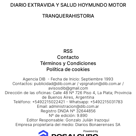
DIARIO EXTRA
VIDA Y SALUD HOY
MUNDO MOTOR
TRANQUERA
HISTORIA
RSS
Contacto
Términos y Condiciones
Política de cookies
Agencia DIB - Fecha de Inicio: Septiembre 1993
Contactos:
publicidad@dib.com.ar
/
vpignaton@dib.com.ar
/
avisosdib@gmail.com
Dirección de las oficinas: Calle 48 Nº 726 Piso 4, La Plata; Provincia
de Buenos Aires, Argentina
Teléfono: +5492215022421 - Whatsapp: +5492215031783
Email:
administracion@dib.com.ar
Registro DNDA Nº 32644856
Nº de edición: 9.890
Editor Responsable: Gonzalo Julián Irazoqui
Empresa propietaria del medio: Diarios Bonaerenses SA