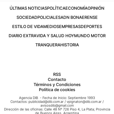
ÚLTIMAS NOTICIAS
POLÍTICA
ECONOMÍA
OPINIÓN
SOCIEDAD
POLICIALES
ADN BONAERENSE
ESTILO DE VIDA
MEDIOS
EMPRESAS
DEPORTES
DIARIO EXTRA
VIDA Y SALUD HOY
MUNDO MOTOR
TRANQUERA
HISTORIA
RSS
Contacto
Términos y Condiciones
Política de cookies
Agencia DIB - Fecha de Inicio: Septiembre 1993
Contactos:
publicidad@dib.com.ar
/
vpignaton@dib.com.ar
/
avisosdib@gmail.com
Dirección de las oficinas: Calle 48 Nº 726 Piso 4, La Plata; Provincia
de Buenos Aires, Argentina