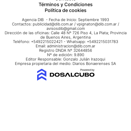
Términos y Condiciones
Política de cookies
Agencia DIB - Fecha de Inicio: Septiembre 1993
Contactos:
publicidad@dib.com.ar
/
vpignaton@dib.com.ar
/
avisosdib@gmail.com
Dirección de las oficinas: Calle 48 Nº 726 Piso 4, La Plata; Provincia
de Buenos Aires, Argentina
Teléfono: +5492215022421 - Whatsapp: +5492215031783
Email:
administracion@dib.com.ar
Registro DNDA Nº 32644856
Nº de edición: 9.890
Editor Responsable: Gonzalo Julián Irazoqui
Empresa propietaria del medio: Diarios Bonaerenses SA