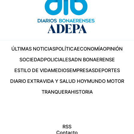
ÚLTIMAS NOTICIAS
POLÍTICA
ECONOMÍA
OPINIÓN
SOCIEDAD
POLICIALES
ADN BONAERENSE
ESTILO DE VIDA
MEDIOS
EMPRESAS
DEPORTES
DIARIO EXTRA
VIDA Y SALUD HOY
MUNDO MOTOR
TRANQUERA
HISTORIA
RSS
Contacto