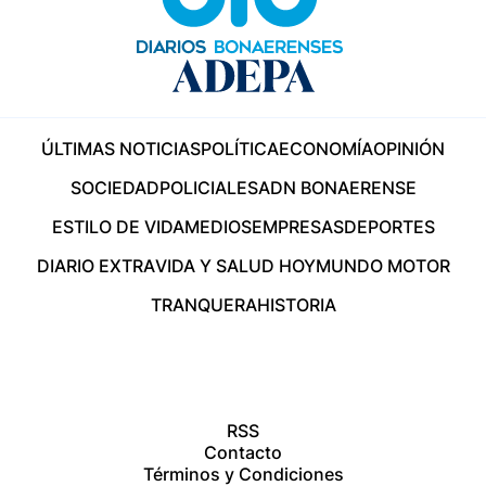
ÚLTIMAS NOTICIAS
POLÍTICA
ECONOMÍA
OPINIÓN
SOCIEDAD
POLICIALES
ADN BONAERENSE
ESTILO DE VIDA
MEDIOS
EMPRESAS
DEPORTES
DIARIO EXTRA
VIDA Y SALUD HOY
MUNDO MOTOR
TRANQUERA
HISTORIA
RSS
Contacto
Términos y Condiciones