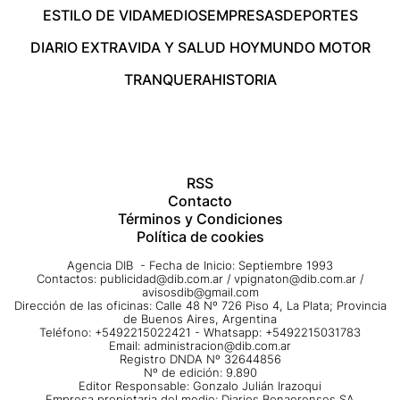
ESTILO DE VIDA
MEDIOS
EMPRESAS
DEPORTES
DIARIO EXTRA
VIDA Y SALUD HOY
MUNDO MOTOR
TRANQUERA
HISTORIA
RSS
Contacto
Términos y Condiciones
Política de cookies
Agencia DIB - Fecha de Inicio: Septiembre 1993
Contactos:
publicidad@dib.com.ar
/
vpignaton@dib.com.ar
/
avisosdib@gmail.com
Dirección de las oficinas: Calle 48 Nº 726 Piso 4, La Plata; Provincia
de Buenos Aires, Argentina
Teléfono: +5492215022421 - Whatsapp: +5492215031783
Email:
administracion@dib.com.ar
Registro DNDA Nº 32644856
Nº de edición: 9.890
Editor Responsable: Gonzalo Julián Irazoqui
Empresa propietaria del medio: Diarios Bonaerenses SA