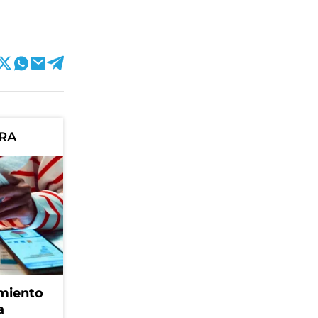
ORA
amiento
a