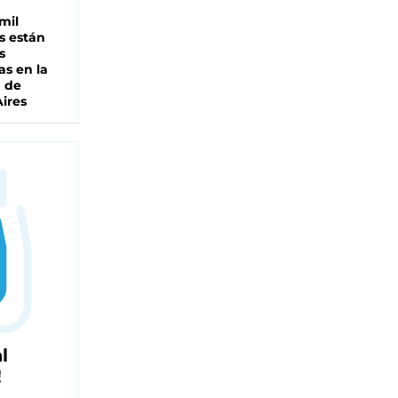
mil
s están
s
as en la
a de
ires
l
!