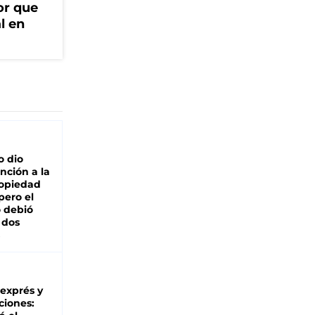
or que
l en
o dio
nción a la
ropiedad
pero el
 debió
 dos
 exprés y
ciones: