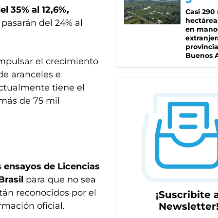
el 35% al 12,6%,
Casi 290 
hectárea
 pasarán del 24% al
en mano
extranjer
provinci
Buenos A
impulsar el crecimiento
de aranceles e
ctualmente tiene el
 más de 75 mil
 ensayos de Licencias
Brasil
para que no sea
tán reconocidos por el
¡Suscribite a
Newsletter
rmación oficial.