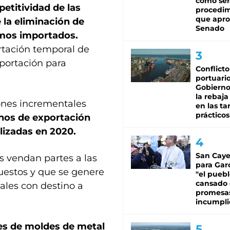
cómo ser
etitividad de las
procedi
que apro
 la eliminación de
Senado
umos importados.
rtación temporal de
xportación para
Conflicto
portuario
Gobierno 
la rebaja
iones incrementales
en las tar
prácticos
chos de exportación
alizadas en 2020.
San Caye
s vendan partes a las
para Gar
uestos y que se genere
"el puebl
cansado
ales con destino a
promesa
incumpli
les de moldes de metal