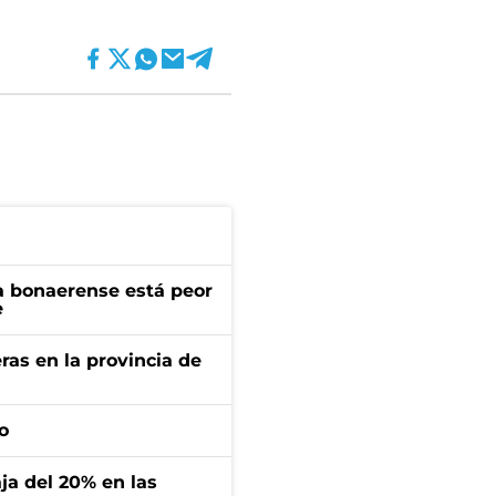
a bonaerense está peor
e
ras en la provincia de
o
aja del 20% en las