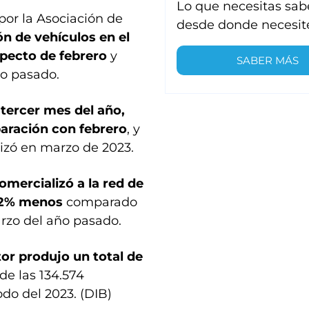
Lo que necesitas sab
por la Asociación de
desde donde necesit
ón de vehículos en el
specto de febrero
y
SABER MÁS
o pasado.
 tercer mes del año,
aración con febrero
, y
izó en marzo de 2023.
mercializó a la red de
9,2% menos
comparado
arzo del año pasado.
tor produjo un total de
de las 134.574
do del 2023. (DIB)