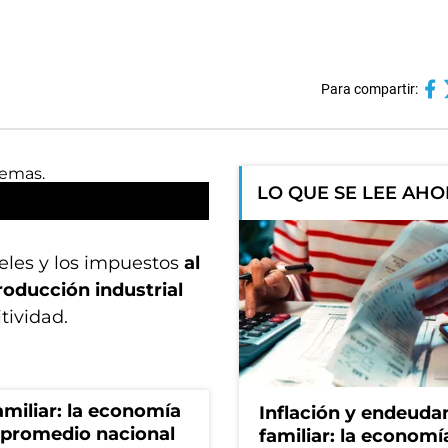
Para compartir:
LO QUE SE LEE AH
eles y los impuestos
al
roducción industrial
tividad.
miliar: la economía
Inflación y endeud
 promedio nacional
familiar: la economí