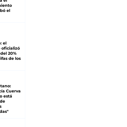
á el
miento
bó el
: el
oficializó
 del 20%
ifas de los
tano:
cía Cuerva
o está
 de
s
das"