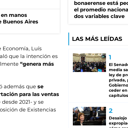
bonaerense está pe
el promedio naciona
n en manos
dos variables clave
de Buenos Aires
LAS MÁS LEÍDAS
e Economía, Luís
aló que la intención es
almente
“genera más
El Senad
media sa
ley de p
privada, 
Gobierno
rmó además que
se
ceder en
tación para las ventas
capítulos
 desde 2021- y se
osición de Existencias
Desalojo
expropia