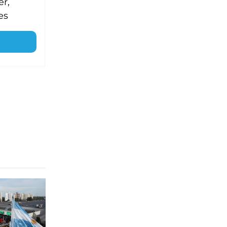
er,
es