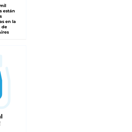
mil
s están
s
as en la
a de
ires
l
!