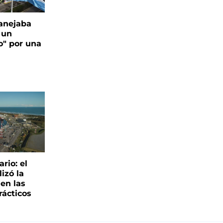
anejaba
 un
o" por una
rio: el
lizó la
 en las
rácticos