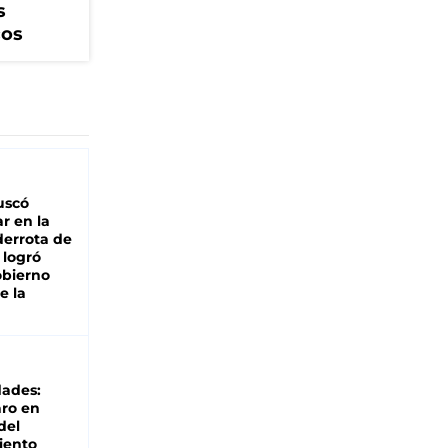
s
cos
buscó
ar en la
derrota de
e logró
obierno
e la
dades:
ro en
del
iento