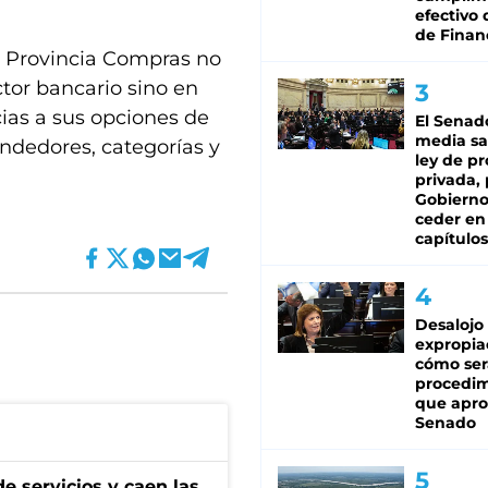
efectivo 
de Finan
, Provincia Compras no
ctor bancario sino en
ias a sus opciones de
El Senad
media sa
endedores, categorías y
ley de p
privada, 
Gobierno
ceder en
capítulos
Desalojo
expropia
cómo ser
procedi
que apro
Senado
e servicios y caen las