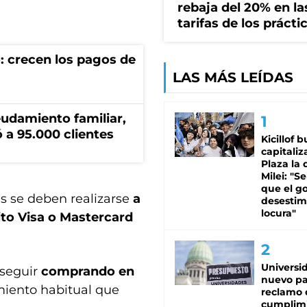
rebaja del 20% en la
tarifas de los prácti
: crecen los pagos de
LAS MÁS LEÍDAS
eudamiento familiar,
 a 95.000 clientes
Kicillof 
capitaliz
Plaza la 
Milei: "S
que el g
s se deben realizarse
a
desestim
locura"
ito Visa o Mastercard
Universi
 seguir
comprando en
nuevo pa
miento habitual que
reclamo 
cumplim