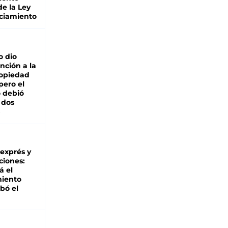
de la Ley
ciamiento
o dio
nción a la
ropiedad
pero el
 debió
 dos
 exprés y
ciones:
á el
miento
bó el