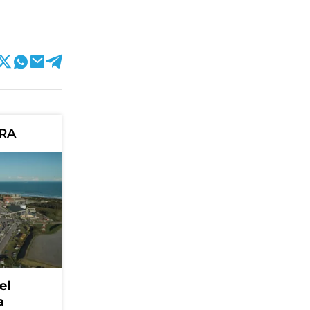
ORA
el
a