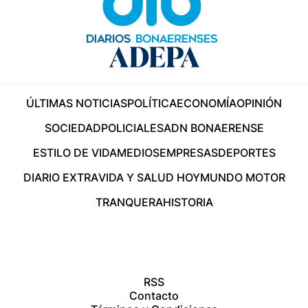
ÚLTIMAS NOTICIAS
POLÍTICA
ECONOMÍA
OPINIÓN
SOCIEDAD
POLICIALES
ADN BONAERENSE
ESTILO DE VIDA
MEDIOS
EMPRESAS
DEPORTES
DIARIO EXTRA
VIDA Y SALUD HOY
MUNDO MOTOR
TRANQUERA
HISTORIA
RSS
Contacto