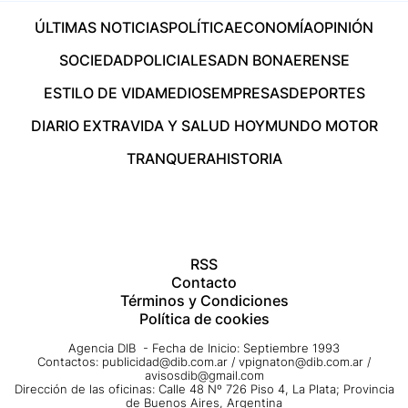
ÚLTIMAS NOTICIAS
POLÍTICA
ECONOMÍA
OPINIÓN
SOCIEDAD
POLICIALES
ADN BONAERENSE
ESTILO DE VIDA
MEDIOS
EMPRESAS
DEPORTES
DIARIO EXTRA
VIDA Y SALUD HOY
MUNDO MOTOR
TRANQUERA
HISTORIA
RSS
Contacto
Términos y Condiciones
Política de cookies
Agencia DIB - Fecha de Inicio: Septiembre 1993
Contactos:
publicidad@dib.com.ar
/
vpignaton@dib.com.ar
/
avisosdib@gmail.com
Dirección de las oficinas: Calle 48 Nº 726 Piso 4, La Plata; Provincia
de Buenos Aires, Argentina