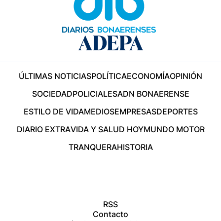
ÚLTIMAS NOTICIAS
POLÍTICA
ECONOMÍA
OPINIÓN
SOCIEDAD
POLICIALES
ADN BONAERENSE
ESTILO DE VIDA
MEDIOS
EMPRESAS
DEPORTES
DIARIO EXTRA
VIDA Y SALUD HOY
MUNDO MOTOR
TRANQUERA
HISTORIA
RSS
Contacto