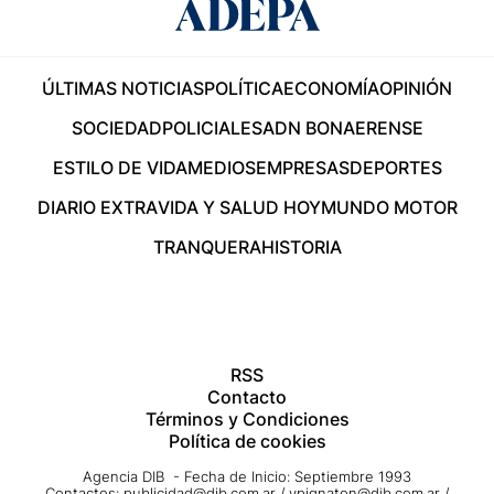
ÚLTIMAS NOTICIAS
POLÍTICA
ECONOMÍA
OPINIÓN
SOCIEDAD
POLICIALES
ADN BONAERENSE
ESTILO DE VIDA
MEDIOS
EMPRESAS
DEPORTES
DIARIO EXTRA
VIDA Y SALUD HOY
MUNDO MOTOR
TRANQUERA
HISTORIA
RSS
Contacto
Términos y Condiciones
Política de cookies
Agencia DIB - Fecha de Inicio: Septiembre 1993
Contactos:
publicidad@dib.com.ar
/
vpignaton@dib.com.ar
/